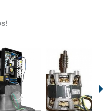
ão de Motor de Portão Basculante
ão de Motor para Portão Deslizante
o de Portão Automático Basculante
s!
ão de Portão Automático Pivotante
talação de Portão com Motor
alação de Portão de Alumínio
talação de Portão de Garagem
talação de Portão Deslizante
tão Basculante
Instalação de Motor Basculante
Instalação de Motor de Portão de Correr
Instalação de Motor em Portão Basculante
o
Instalação de Motor Portão Basculante
tão Pivô
Instalação Motor Portão
ante
Instalação Motor Portão Deslizante