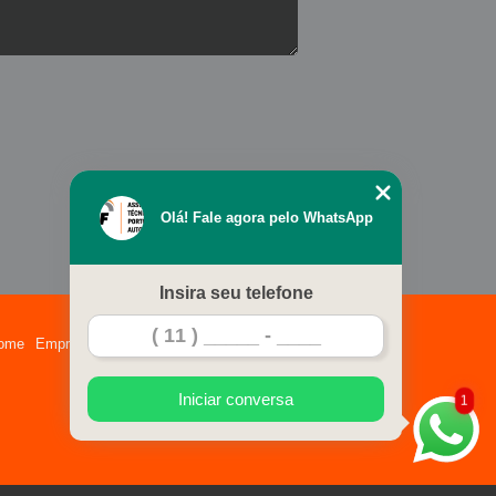
ndustrial
Manutenção de Portão Basculante
Enrolar
Manutenção de Portão de Alumínio
olar
Manutenção de Portão Deslizante
Manutenção de Portão Portões de Garagem
tenção de Portão Automático
Automático
Manutenção de Portão Eletrônico
Olá! Fale agora pelo WhatsApp
ico
Manutenção para Portão Automático
Manutenção Portão Automático
Insira seu telefone
etro Nico
Manutenção Portão Basculante
ome
Empresa
Missão
Serviços
Contato
Mapa do site
olar
Manutenção Portão Eletrônico
Iniciar conversa
1
Usado
Motor de Portão de Correr Usado
Motor para Portão Basculante Usado
tor Pivotante Usado
Motor Portão Usado