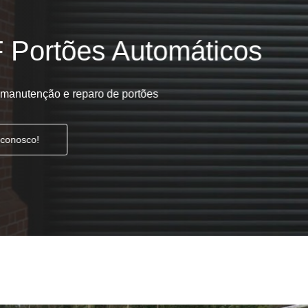
Automatização de Portão Residencial
l
Automatização de Portões Deslizantes
Automatização para Portão de Correr
Consertar Motor de Portões Eletrônicos
 Basculante
Conserto de Motor Portão
trônico
Conserto Motor Elétrico Portão
Conserto Motor Portão Automático
lante
Conserto Motor Portão Eletrônico
Conserto de Motor de Portão Automático
Conserto de Portão Automático
rtão Automático Basculante
o Automático Pivotante Duplo
esidencial
Conserto de Portão Basculante