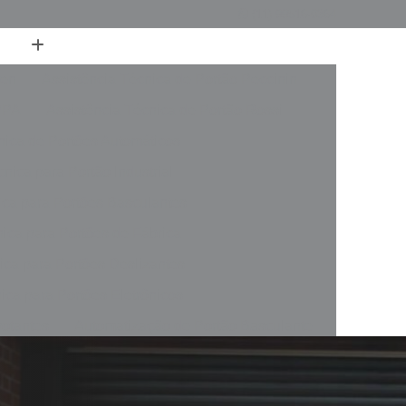
(11) 99516-0364
ren
Assistência Técnica de Portão Peccinin
PPA
Assistência Técnica de Portão Rossi
nica de Portões Automáticos
nica para Portão Industrial
ica para Portões Basculantes
nica para Portões de Fábrica
ica para Portões Deslizantes
ica para Portões Eletrônicos
votantes
Automatização de Portão Basculante
rer
Automatização de Portão de Garagem
slizante
Automatização de Portão Industrial