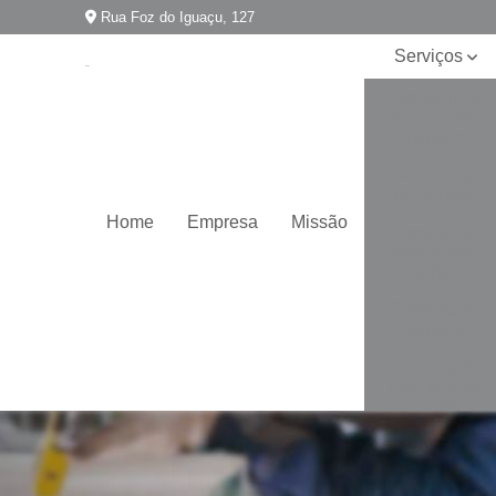
Rua Foz do Iguaçu, 127
Serviços
Assistência
técnica de
portões
Automatização
de portões
Home
Empresa
Missão
Conserto de
motores de
portão
Conserto de
portões
Empresa de
manutenção
de portões
Empresa para
instalação de
portões