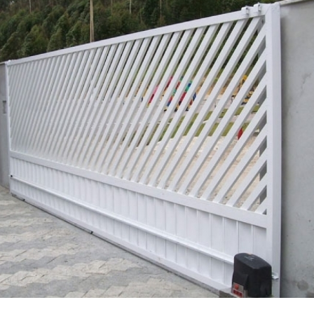
umínio
Conserto de Portão de Ferro
de Portão de Garagem
 de Motor para Portão Automático
Empresa de Manutenção de Portão Automático
 de Portão Automático Industrial
tenção de Portão Basculante
ão de Portão de Aço de Enrolar
enção de Portão de Alumínio
tenção de Portão de Enrolar
tenção de Portão Deslizante
tenção de Portão Industrial
ão de Portão Portões de Garagem
enção para Portão Automático