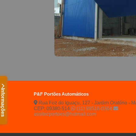
Informações
P&F Portões Automáticos
Rua Foz do Iguaçu, 127 - Jardim Oratório - M
CEP: 09380-514
(11) 99516-0364
assitecportoes@hotmail.com