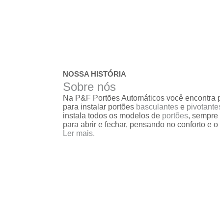
portões
Serviço de
reparo em
portões
Serviços de
solda em
NOSSA HISTÓRIA
portões
Sobre nós
Trava
Na P&F Portões Automáticos você encontra p
magnética de
para instalar portões
basculantes
e
pivotante
segurança
instala todos os modelos de
portões
, sempre
para portões
para abrir e fechar, pensando no conforto e o
Ler mais.
Troca de cabo
de aço de
portões
Troca de placa
central do
motor de
portões
Troca de