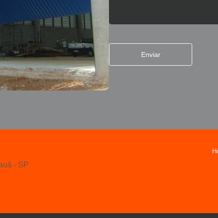
Manutenção de Portão Automático I
Manutenção de Portão de Aço de 
Manutenção de Portão de Enr
Enviar
Manutenção de Portão Industrial
Contrato de Manu
Manutenção de Motores de Portão 
Manutenção em Portão Automát
Manutenção Portão
Manutenção Portão Automático El
H
Manutenção Portão de Enr
auá - SP
Motor de Portão Basculante 
Motor de Portão Usado
Motor para Portão Usado
Mo