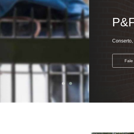
Automatização de Portão Ppa
Automatização de Portão Socia
ticos
Automatização para Portão
Automatizar Portão 2 Folhas
Conserto de Motor de Portão
Conserto de Motor Portão Ele
Conserto Motor Portão
Conserto Motor Portão Bascu
Conserto Placa Motor de Portão
Conserto de Portão
Conserto de Po
Conserto de Portã
Conserto de Portão Automático R