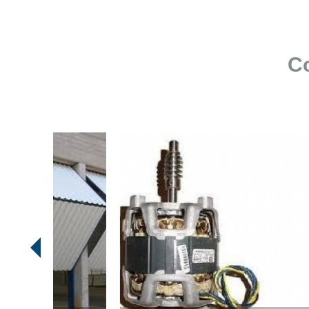
roldanas e
rolamento de
portões
Co